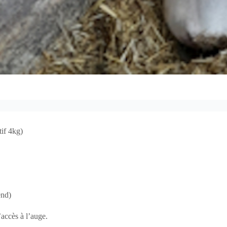
tif 4kg)
end)
’accès à l’auge.